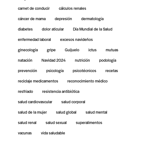
carnet de conducir
cálculos renales
cáncer de mama
depresión
dermatología
diabetes
dolor aticular
Día Mundial de la Salud
enfermedad laboral
excesos navideños
ginecología
gripe
Guijuelo
ictus
mutuas
natación
Navidad 2024
nutrición
podología
prevención
psicología
psicotécnicos
recetas
reciclaje medicamentos
reconocimiento médico
resfriado
resistencia antibiótica
salud cardiovascular
salud corporal
salud de la mujer
salud global
salud mental
salud renal
salud sexual
superalimentos
vacunas
vida saludable