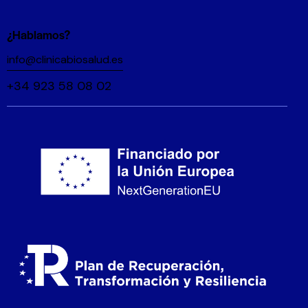
¿Hablamos?
info@clinicabiosalud.es
+34 923 58 08 02