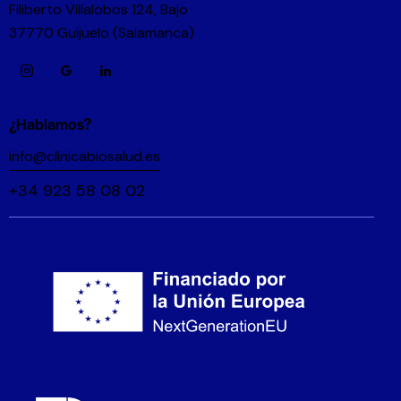
Filiberto Villalobos 124, Bajo
37770 Guijuelo (Salamanca)
¿Hablamos?
info@clinicabiosalud.es
+34 923 58 08 02