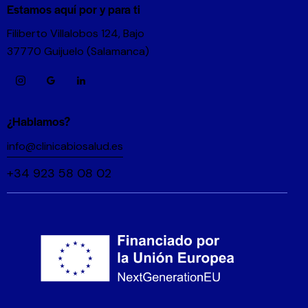
Estamos aquí por y para ti
Filiberto Villalobos 124, Bajo
37770 Guijuelo (Salamanca)
¿Hablamos?
info@clinicabiosalud.es
+34 923 58 08 02