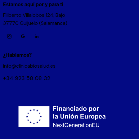
Estamos aquí por y para ti
Filiberto Villalobos 124, Bajo
37770 Guijuelo (Salamanca)
¿Hablamos?
info@clinicabiosalud.es
+34 923 58 08 02